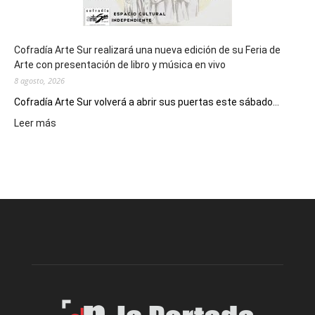
Cofradía Arte Sur realizará una nueva edición de su Feria de
Arte con presentación de libro y música en vivo
8 agosto, 2026
Cofradía Arte Sur volverá a abrir sus puertas este sábado...
:
Leer más
Cofradía
Arte
Sur
realizará
una
nueva
edición
de
su
Feria
de
Arte
con