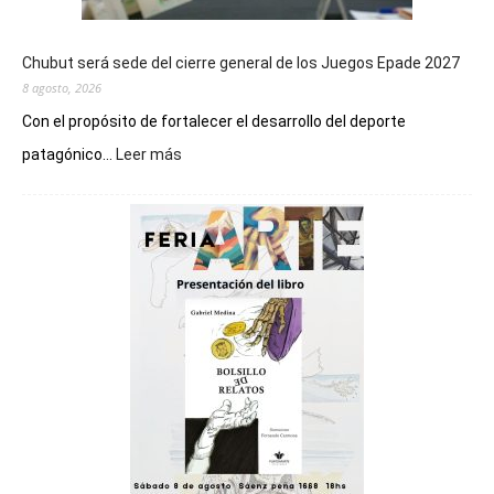
Chubut será sede del cierre general de los Juegos Epade 2027
8 agosto, 2026
Con el propósito de fortalecer el desarrollo del deporte
:
patagónico...
Leer más
Chubut
será
sede
del
cierre
general
de
los
Juegos
Epade
2027