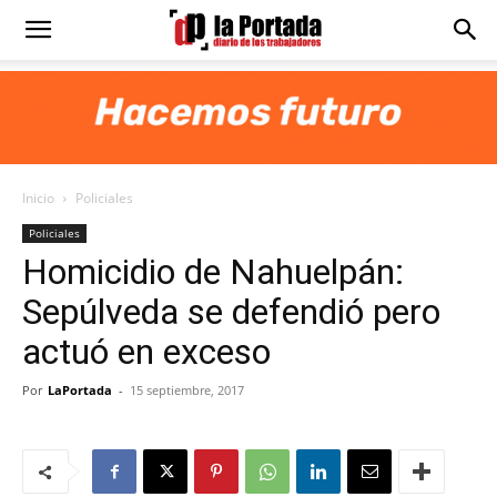
Diario
La
Inicio
Policiales
Portada
Policiales
Homicidio de Nahuelpán:
Sepúlveda se defendió pero
actuó en exceso
Por
LaPortada
-
15 septiembre, 2017