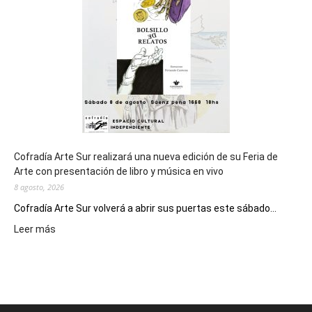
los
Juegos
Epade
2027
Cofradía Arte Sur realizará una nueva edición de su Feria de
Arte con presentación de libro y música en vivo
8 agosto, 2026
Cofradía Arte Sur volverá a abrir sus puertas este sábado...
:
Leer más
Cofradía
Arte
Sur
realizará
una