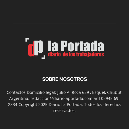
nueva
edición
de
su
Feria
de
Arte
con
presentación
de
libro
y
música
SOBRE NOSOTROS
en
vivo
Contactos Domicilio legal: Julio A. Roca 659 , Esquel, Chubut,
Argentina. redaccion@diariolaportada.com.ar I 02945 69-
2334 Copyright 2025 Diario La Portada. Todos los derechos
reservados.