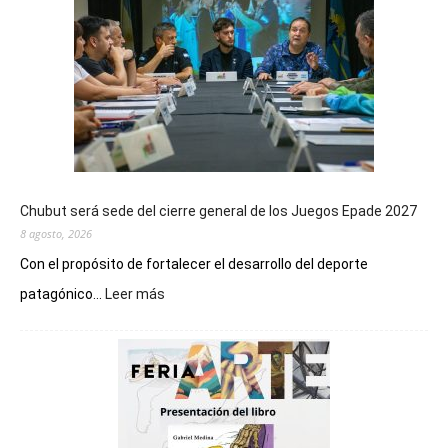
Chubut será sede del cierre general de los Juegos Epade 2027
8 agosto, 2026
Con el propósito de fortalecer el desarrollo del deporte
:
patagónico...
Leer más
Chubut
será
sede
del
cierre
general
de