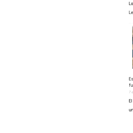
Lo
L
Es
fu
7 
El
un