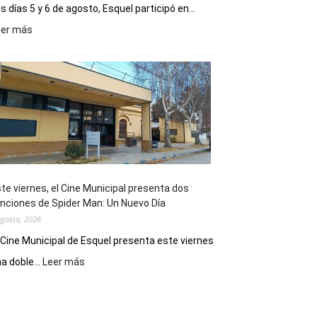
s días 5 y 6 de agosto, Esquel participó en...
:
eer más
Esquel
mostró
su
potencial
como
destino
de
reuniones
y
eventos
te viernes, el Cine Municipal presenta dos
deportivos
nciones de Spider Man: Un Nuevo Día
agosto, 2026
 Cine Municipal de Esquel presenta este viernes
:
a doble...
Leer más
Este
viernes,
el