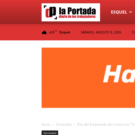
Diario
ESQUEL
C
-2.5
SÁBADO, AGOSTO 8, 2026
C
Esquel
La
Portada
Inicio
Sociedad
Día del Empleado de Comercio: Tra
Sociedad