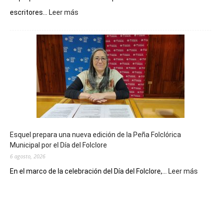
:
escritores...
Leer más
La
Biblioteca
Municipal
celebra
sus
90
años
con
un
Conversatorio
de
Esquel prepara una nueva edición de la Peña Folclórica
Escritores
Municipal por el Día del Folclore
Locales
6 agosto, 2026
:
En el marco de la celebración del Día del Folclore,...
Leer más
Esquel
prepar
una
nueva