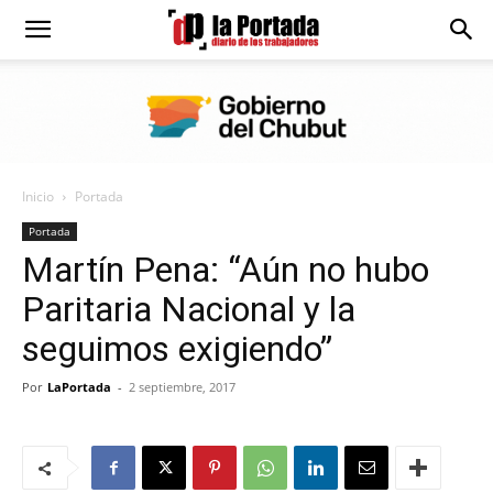
Diario
La
Inicio
Portada
Portada
Portada
Martín Pena: “Aún no hubo
Paritaria Nacional y la
seguimos exigiendo”
Por
LaPortada
-
2 septiembre, 2017