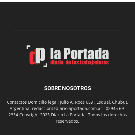
edición
de
la
Peña
Folclór
Municip
por
el
Día
del
Folclor
SOBRE NOSOTROS
Contactos Domicilio legal: Julio A. Roca 659 , Esquel, Chubut,
Argentina. redaccion@diariolaportada.com.ar I 02945 69-
2334 Copyright 2025 Diario La Portada. Todos los derechos
reservados.