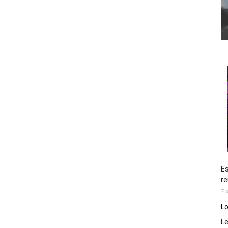
Es
re
7 
Lo
L