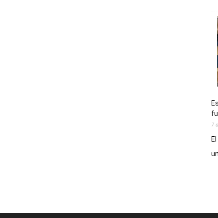
Es
fu
7 
El
un