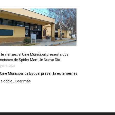
Esquel
mostró
su
potencial
como
destino
de
reuniones
y
eventos
te viernes, el Cine Municipal presenta dos
deportivos
nciones de Spider Man: Un Nuevo Día
agosto, 2026
 Cine Municipal de Esquel presenta este viernes
:
a doble...
Leer más
Este
viernes,
el
Cine
Municipal
presenta