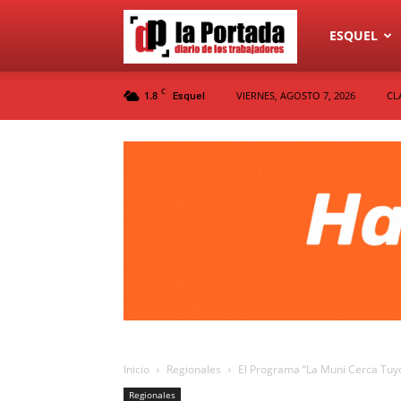
Diario
ESQUEL
C
1.8
VIERNES, AGOSTO 7, 2026
CL
Esquel
La
Portada
Inicio
Regionales
El Programa “La Muni Cerca Tuyo
Regionales