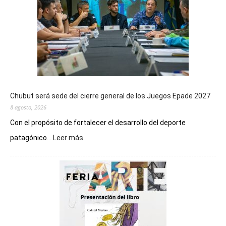
Chubut será sede del cierre general de los Juegos Epade 2027
8 agosto, 2026
Con el propósito de fortalecer el desarrollo del deporte
:
patagónico...
Leer más
Chubut
será
sede
del
cierre
general
de
los