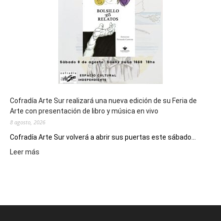
Juegos
Epade
2027
Cofradía Arte Sur realizará una nueva edición de su Feria de
Arte con presentación de libro y música en vivo
8 agosto, 2026
Cofradía Arte Sur volverá a abrir sus puertas este sábado...
:
Leer más
Cofradía
Arte
Sur
realizará
una
nueva