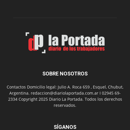
edición
de
su
Feria
de
Arte
con
presentación
de
libro
y
música
SOBRE NOSOTROS
en
vivo
Contactos Domicilio legal: Julio A. Roca 659 , Esquel, Chubut,
Argentina. redaccion@diariolaportada.com.ar I 02945 69-
2334 Copyright 2025 Diario La Portada. Todos los derechos
reservados.
SÍGANOS