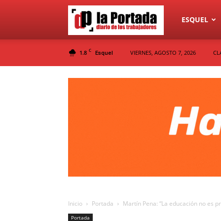
Diario
ESQUEL
C
1.8
VIERNES, AGOSTO 7, 2026
CL
Esquel
La
Portada
Inicio
Portada
Martín Pena: “La educación no es pr
Portada