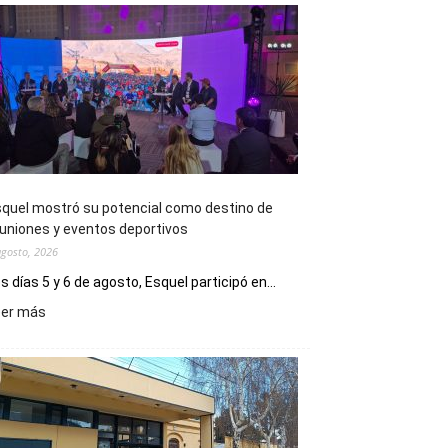
quel mostró su potencial como destino de
uniones y eventos deportivos
agosto, 2026
s días 5 y 6 de agosto, Esquel participó en...
:
eer más
Esquel
mostró
su
potencial
como
destino