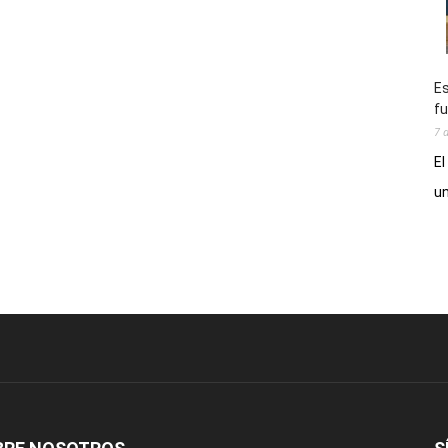
Es
fu
7 
El
un