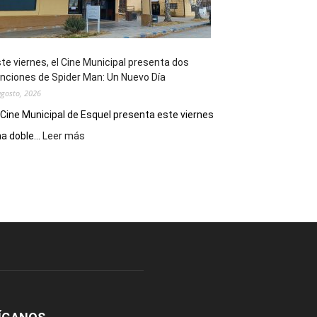
de
reuniones
y
eventos
te viernes, el Cine Municipal presenta dos
deportivos
nciones de Spider Man: Un Nuevo Día
agosto, 2026
 Cine Municipal de Esquel presenta este viernes
:
a doble...
Leer más
Este
viernes,
el
Cine
Municipal
presenta
dos
funciones
de
Spider
Man:
Un