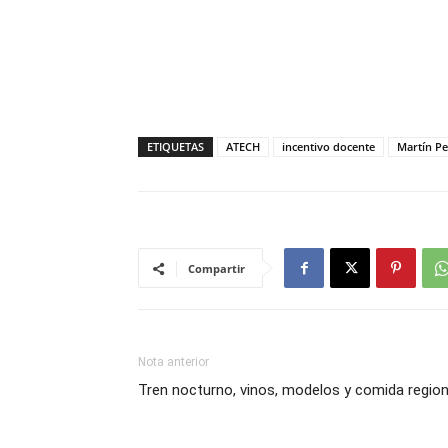
ETIQUETAS
ATECH
incentivo docente
Martín P
Compartir
Nota anterior
Tren nocturno, vinos, modelos y comida region