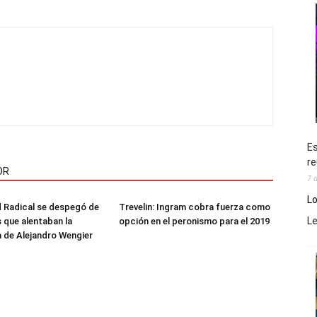
Es
re
OR
7 
Lo
 Radical se despegó de
Trevelin: Ingram cobra fuerza como
L
s que alentaban la
opción en el peronismo para el 2019
 de Alejandro Wengier