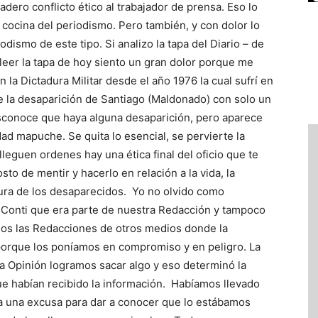
dero conflicto ético al trabajador de prensa. Eso lo
cocina del periodismo. Pero también, y con dolor lo
dismo de este tipo. Si analizo la tapa del Diario – de
 leer la tapa de hoy siento un gran dolor porque me
la Dictadura Militar desde el año 1976 la cual sufrí en
 de la desaparición de Santiago (Maldonado) con solo un
esconoce que haya alguna desaparición, pero aparece
d mapuche. Se quita lo esencial, se pervierte la
lleguen ordenes hay una ética final del oficio que te
costo de mentir y hacerlo en relación a la vida, la
ura de los desaparecidos. Yo no olvido como
o Conti que era parte de nuestra Redacción y tampoco
mos las Redacciones de otros medios donde la
porque los poníamos en compromiso y en peligro. La
 La Opinión logramos sacar algo y eso determinó la
e habían recibido la información. Habíamos llevado
a una excusa para dar a conocer que lo estábamos