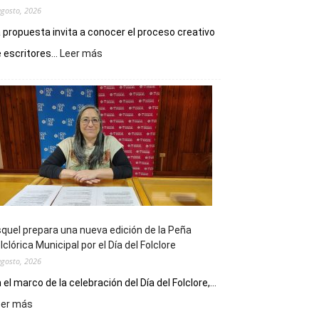
agosto, 2026
 propuesta invita a conocer el proceso creativo
:
 escritores...
Leer más
La
Biblioteca
Municipal
celebra
sus
90
años
con
un
Conversatorio
de
quel prepara una nueva edición de la Peña
Escritores
lclórica Municipal por el Día del Folclore
Locales
agosto, 2026
 el marco de la celebración del Día del Folclore,...
:
eer más
Esquel