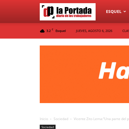
Diario
ESQUEL
C
3.2
JUEVES, AGOSTO 6, 2026
CLA
Esquel
La
Portada
Inicio
Sociedad
Vicente Zito Lema:“Una parte del 
Sociedad