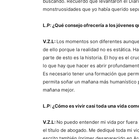
buscando. Recuerdo que levantaron el Diario
monstruosidades que yo había querido sepul
L.P: ¿Qué consejo ofrecería a los jóvenes 
V.Z.L:
Los momentos son diferentes aunque 
de ello porque la realidad no es estática. H
parte de esto es la historia. El hoy es el cr
lo que hay que hacer es abrir profundamente
Es necesario tener una formación que permi
permita soñar un mañana más humanístico 
mañana mejor.
L.P: ¿Cómo es vivir casi toda una vida co
V.Z.L:
No puedo entender mi vida por fuera d
el título de abogado. Me dediqué toda mi v
escrito también (primer desaparecido en Ar