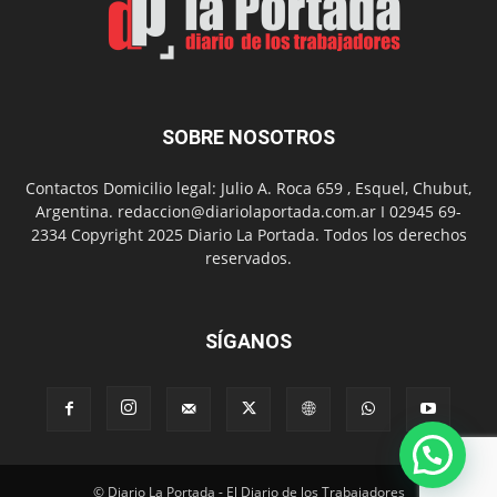
con
presentación
de
libro
y
música
SOBRE NOSOTROS
en
vivo
Contactos Domicilio legal: Julio A. Roca 659 , Esquel, Chubut,
Argentina. redaccion@diariolaportada.com.ar I 02945 69-
2334 Copyright 2025 Diario La Portada. Todos los derechos
reservados.
SÍGANOS
© Diario La Portada - El Diario de los Trabajadores