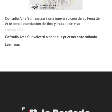
Cofradía Arte Sur realizará una nueva edición de su Feria de
Arte con presentación de libro y música en vivo
8 agosto, 2026
Cofradía Arte Sur volverá a abrir sus puertas este sábado...
:
Leer más
Cofradía
Arte
Sur
realizará
una
nueva
edición
de
su
Feria
de
Arte