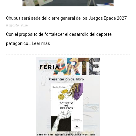
Chubut será sede del cierre general de los Juegos Epade 2027
8 agosto, 2026
Con el propósito de fortalecer el desarrollo del deporte
:
patagónico...
Leer más
Chubut
será
sede
del
cierre
general
de
los
Juegos
Epade
2027