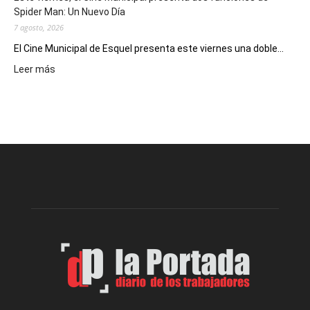
deportivos
Spider Man: Un Nuevo Día
7 agosto, 2026
El Cine Municipal de Esquel presenta este viernes una doble...
:
Leer más
Este
viernes,
el
Cine
Municipal
presenta
dos
funciones
de
Spider
Man:
Un
Nuevo
Día