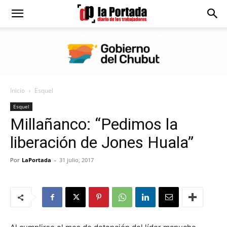
Diario
La
Inicio
Esquel
Portada
Esquel
Millañanco: “Pedimos la
liberación de Jones Huala”
Por
LaPortada
-
31 julio, 2017