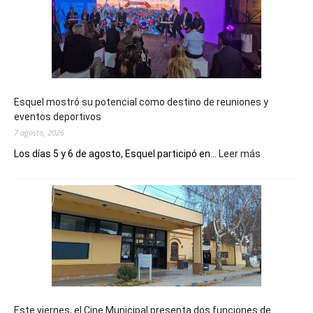
Esquel mostró su potencial como destino de reuniones y
eventos deportivos
7 agosto, 2026
:
Los días 5 y 6 de agosto, Esquel participó en...
Leer más
Esquel
mostró
su
potencial
como
destino
de
reuniones
y
eventos
Este viernes, el Cine Municipal presenta dos funciones de