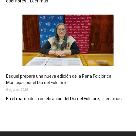
:
escritores...
Leer más
La
Biblioteca
Municipal
celebra
sus
90
años
con
un
Conversatorio
de
Esquel prepara una nueva edición de la Peña Folclórica
Escritores
Municipal por el Día del Folclore
Locales
6 agosto, 2026
:
En el marco de la celebración del Día del Folclore,...
Leer más
Esquel
prepar
una
nueva
edición