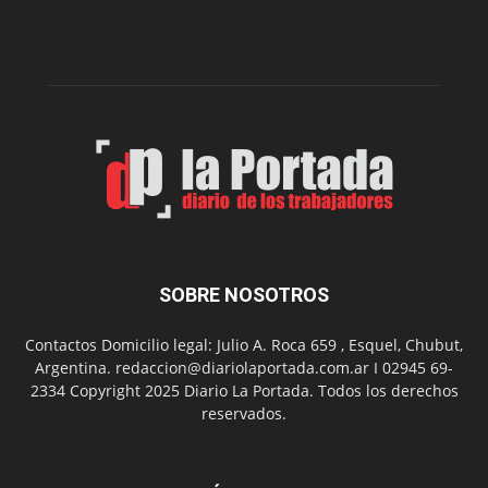
de
la
Peña
Folclór
Municip
por
el
Día
del
Folclor
SOBRE NOSOTROS
Contactos Domicilio legal: Julio A. Roca 659 , Esquel, Chubut,
Argentina. redaccion@diariolaportada.com.ar I 02945 69-
2334 Copyright 2025 Diario La Portada. Todos los derechos
reservados.