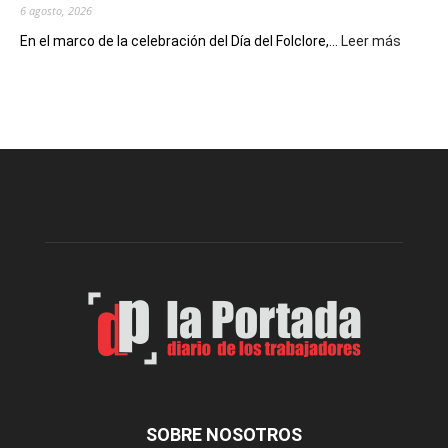
6 agosto, 2026
:
En el marco de la celebración del Día del Folclore,...
Leer más
Esquel
prepar
una
nueva
edición
de
la
Peña
Folclór
Municip
por
el
Día
del
Folclor
SOBRE NOSOTROS