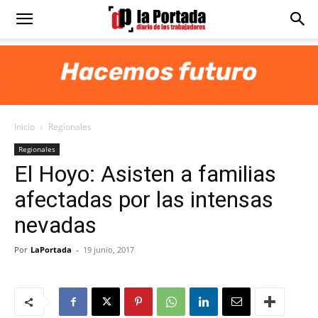
Diario
La
Inicio
Regionales
Portada
Regionales
El Hoyo: Asisten a familias
afectadas por las intensas
nevadas
Por
LaPortada
-
19 junio, 2017