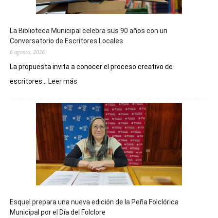
La Biblioteca Municipal celebra sus 90 años con un
Conversatorio de Escritores Locales
6 agosto, 2026
La propuesta invita a conocer el proceso creativo de
:
escritores...
Leer más
La
Biblioteca
Municipal
celebra
sus
90
años
con
un
Conversatorio
de
Esquel prepara una nueva edición de la Peña Folclórica
Escritores
Municipal por el Día del Folclore
Locales