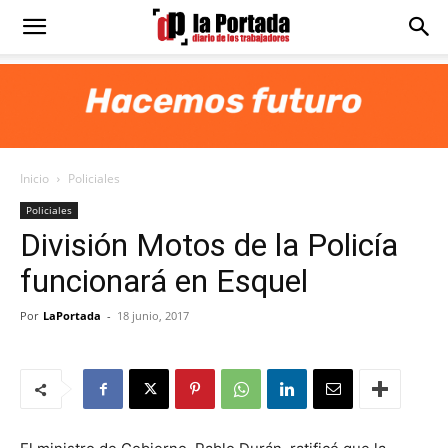
Diario
La
Inicio
Policiales
Portada
Policiales
División Motos de la Policía
funcionará en Esquel
Por
LaPortada
-
18 junio, 2017