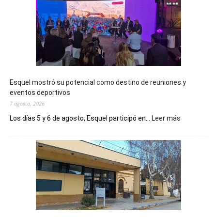
Esquel mostró su potencial como destino de reuniones y
eventos deportivos
7 agosto, 2026
:
Los días 5 y 6 de agosto, Esquel participó en...
Leer más
Esquel
mostró
su
potencial
como
destino
de
reuniones
y