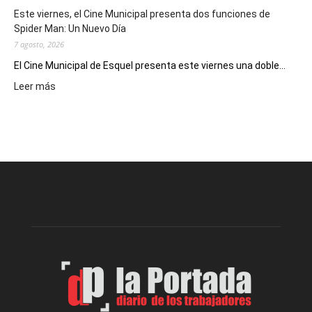
eventos
Este viernes, el Cine Municipal presenta dos funciones de
deportivos
Spider Man: Un Nuevo Día
7 agosto, 2026
El Cine Municipal de Esquel presenta este viernes una doble...
:
Leer más
Este
viernes,
el
Cine
Municipal
presenta
dos
funciones
de
Spider
Man:
Un
Nuevo
Día