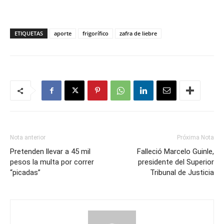
ETIQUETAS
aporte
frigorífico
zafra de liebre
Nota anterior
Próxima Nota
Pretenden llevar a 45 mil
Falleció Marcelo Guinle,
pesos la multa por correr
presidente del Superior
“picadas”
Tribunal de Justicia