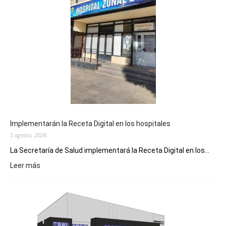
Implementarán la Receta Digital en los hospitales
5 agosto, 2026
La Secretaría de Salud implementará la Receta Digital en los...
:
Leer más
Implementarán
la
Receta
Digital
en