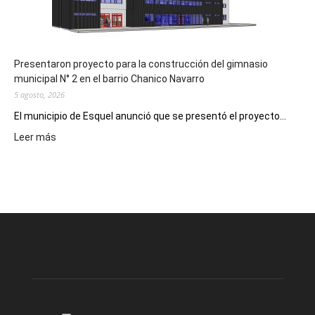
los
hospitales
Presentaron proyecto para la construcción del gimnasio
municipal N° 2 en el barrio Chanico Navarro
5 agosto, 2026
El municipio de Esquel anunció que se presentó el proyecto...
:
Leer más
Presentaron
proyecto
para
la
construcción
del
gimnasio
municipal
N°
2
en
el