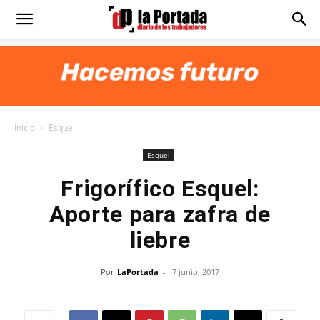
Diario
La
Inicio
Esquel
Portada
Esquel
Frigorífico Esquel:
Aporte para zafra de
liebre
Por
LaPortada
-
7 junio, 2017