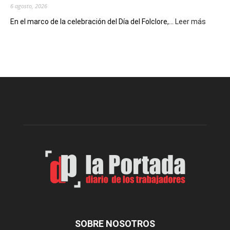
6 agosto, 2026
:
En el marco de la celebración del Día del Folclore,...
Leer más
Esquel
prepar
una
nueva
edición
de
la
Peña
Folclór
Municip
por
el
Día
del
Folclor
SOBRE NOSOTROS