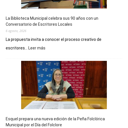
La Biblioteca Municipal celebra sus 90 años con un
Conversatorio de Escritores Locales
6 agosto, 2026
La propuesta invita a conocer el proceso creativo de
:
escritores...
Leer más
La
Biblioteca
Municipal
celebra
sus
90
años
con
un
Conversatorio
de
Esquel prepara una nueva edición de la Peña Folclórica
Escritores
Municipal por el Día del Folclore
Locales