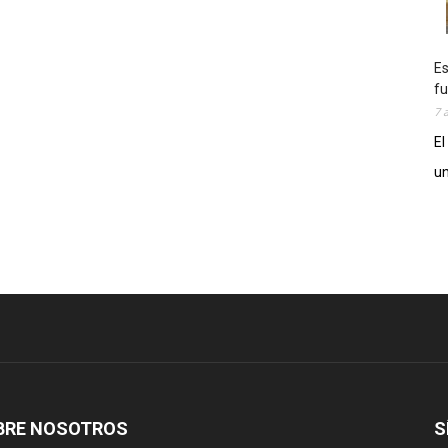
Es
fu
7 
El
un
BRE NOSOTROS
S