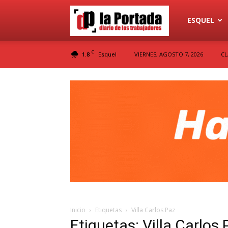
Diario
ESQUEL
C
1.8
VIERNES, AGOSTO 7, 2026
CL
Esquel
La
Portada
Inicio
Etiquetas
Villa Carlos Paz
Etiquetas: Villa Carlos