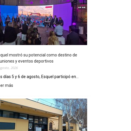
quel mostró su potencial como destino de
uniones y eventos deportivos
agosto, 2026
s días 5 y 6 de agosto, Esquel participó en...
eer más
:
E
s
q
u
e
l
m