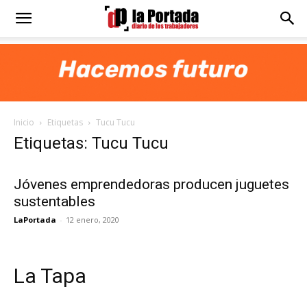
Diario
La
Inicio
Etiquetas
Tucu Tucu
Portada
Etiquetas: Tucu Tucu
Jóvenes emprendedoras producen juguetes
sustentables
LaPortada
-
12 enero, 2020
La Tapa