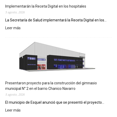
Implementarán la Receta Digital en los hospitales
5 agosto, 2026
La Secretaría de Salud implementará la Receta Digital en los...
Leer más
:
I
m
p
l
e
m
e
n
t
a
Presentaron proyecto para la construcción del gimnasio
r
municipal N° 2 en el barrio Chanico Navarro
á
5 agosto, 2026
n
El municipio de Esquel anunció que se presentó el proyecto...
l
Leer más
a
:
R
P