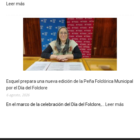
Leer más
:
L
a
B
i
b
l
i
o
t
e
c
Esquel prepara una nueva edición de la Peña Folclórica Municipal
a
por el Día del Folclore
M
6 agosto, 2026
u
n
En el marco de la celebración del Día del Folclore,...
Leer más
:
i
E
c
s
i
q
p
u
a
e