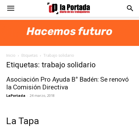
Diario
La
Inicio
Etiquetas
Trabajo solidario
Portada
Etiquetas: trabajo solidario
Asociación Pro Ayuda B° Badén: Se renovó
la Comisión Directiva
LaPortada
-
24 marzo, 2018
La Tapa