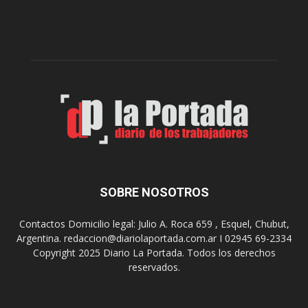
l
l
c
p
e
r
l
e
e
p
b
a
r
r
a
a
s
u
u
n
s
a
9
n
0
u
SOBRE NOSOTROS
a
e
ñ
v
o
Contactos Domicilio legal: Julio A. Roca 659 , Esquel, Chubut,
a
s
Argentina. redaccion@diariolaportada.com.ar I 02945 69-2334
e
c
Copyright 2025 Diario La Portada. Todos los derechos
d
o
reservados.
i
n
c
u
i
n