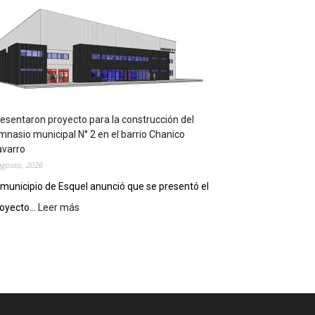
m
p
l
e
m
e
n
t
a
esentaron proyecto para la construcción del
r
mnasio municipal N° 2 en el barrio Chanico
á
avarro
n
agosto, 2026
l
 municipio de Esquel anunció que se presentó el
a
oyecto...
Leer más
:
R
P
e
r
c
e
e
s
t
e
a
n
D
t
i