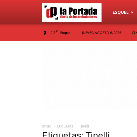
Diario
ESQUEL
C
-2.2
JUEVES, AGOSTO 6, 2026
CL
Esquel
La
Portada
Inicio
Etiquetas
Tinelli
Etiquetas: Tinelli