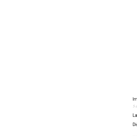
Im
5 
La
Di