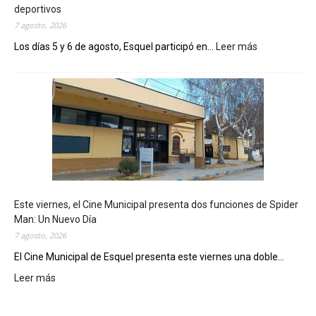
deportivos
7 agosto, 2026
Los días 5 y 6 de agosto, Esquel participó en...
Leer más
:
E
s
q
u
e
l
m
o
s
t
Este viernes, el Cine Municipal presenta dos funciones de Spider
r
Man: Un Nuevo Día
ó
7 agosto, 2026
s
u
El Cine Municipal de Esquel presenta este viernes una doble...
p
Leer más
:
o
E
t
s
e