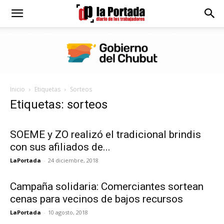
Diario
La
Inicio
Etiquetas
Sorteos
Portada
Etiquetas: sorteos
SOEME y ZO realizó el tradicional brindis
con sus afiliados de...
LaPortada
-
24 diciembre, 2018
Campaña solidaria: Comerciantes sortean
cenas para vecinos de bajos recursos
LaPortada
-
10 agosto, 2018