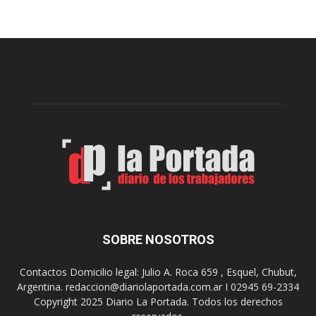
t
n
e
c
v
i
i
a
e
l
r
c
n
o
e
m
s
o
,
d
e
e
l
s
C
t
i
i
n
n
e
o
SOBRE NOSOTROS
M
d
u
e
Contactos Domicilio legal: Julio A. Roca 659 , Esquel, Chubut,
n
r
Argentina. redaccion@diariolaportada.com.ar I 02945 69-2334
i
e
Copyright 2025 Diario La Portada. Todos los derechos
c
u