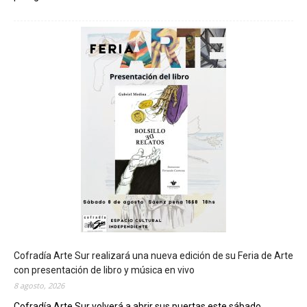
C
h
u
b
u
t
s
e
r
á
s
e
d
e
d
e
l
c
Cofradía Arte Sur realizará una nueva edición de su Feria de Arte
i
con presentación de libro y música en vivo
e
8 agosto, 2026
r
Cofradía Arte Sur volverá a abrir sus puertas este sábado...