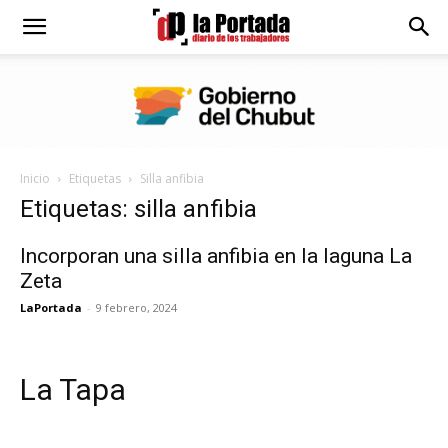
Diario
La
Inicio
Etiquetas
Silla anfibia
Portada
Etiquetas: silla anfibia
Incorporan una silla anfibia en la laguna La
Zeta
LaPortada
-
9 febrero, 2024
La Tapa