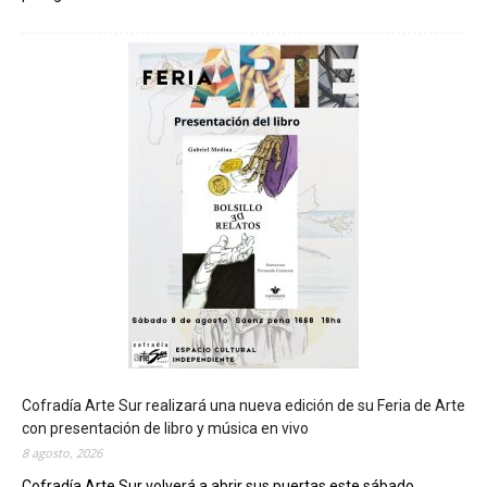
C
h
u
b
u
t
s
e
r
á
s
e
d
e
d
e
l
c
Cofradía Arte Sur realizará una nueva edición de su Feria de Arte
i
con presentación de libro y música en vivo
e
8 agosto, 2026
r
Cofradía Arte Sur volverá a abrir sus puertas este sábado...