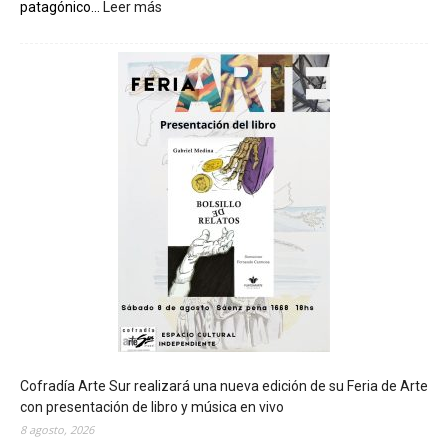
patagónico...
Leer más
:
C
h
u
b
u
t
s
e
r
á
s
e
d
e
d
e
l
c
Cofradía Arte Sur realizará una nueva edición de su Feria de Arte
i
con presentación de libro y música en vivo
e
8 agosto, 2026