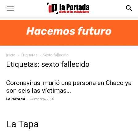
Diario
La
Inicio
Etiquetas
Sexto fallecido
Portada
Etiquetas: sexto fallecido
Coronavirus: murió una persona en Chaco ya
son seis las víctimas...
LaPortada
-
24 marzo, 2020
La Tapa