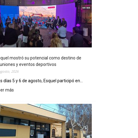
quel mostró su potencial como destino de
uniones y eventos deportivos
agosto, 2026
s días 5 y 6 de agosto, Esquel participó en...
eer más
:
E
s
q
u
e
l
m