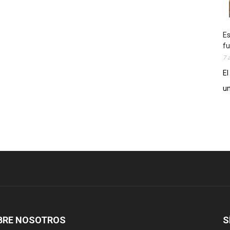
Es
fu
7 
El
un
BRE NOSOTROS
S