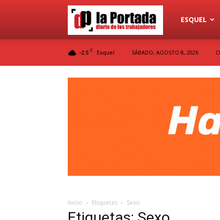
Diario
ESQUEL
C
-2.5
SÁBADO, AGOSTO 8, 2026
C
Esquel
La
Portada
Inicio
Etiquetas
Sexo
Etiquetas: Sexo