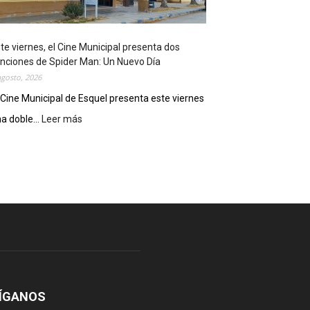
o
s
t
te viernes, el Cine Municipal presenta dos
r
nciones de Spider Man: Un Nuevo Día
ó
agosto, 2026
s
u
 Cine Municipal de Esquel presenta este viernes
p
a doble...
Leer más
:
o
E
t
s
e
t
n
e
c
v
i
i
a
e
l
r
c
n
o
e
m
s
o
,
ÍGANOS
d
e