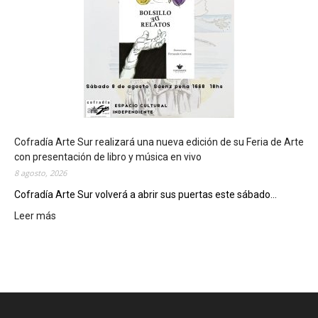
r
á
s
e
d
e
d
e
l
c
Cofradía Arte Sur realizará una nueva edición de su Feria de Arte
i
con presentación de libro y música en vivo
e
8 agosto, 2026
r
Cofradía Arte Sur volverá a abrir sus puertas este sábado...
r
Leer más
:
e
C
g
o
e
f
n
r
e
a
r
d
a