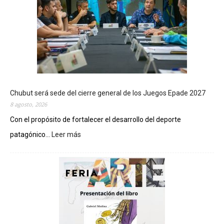
Chubut será sede del cierre general de los Juegos Epade 2027
8 agosto, 2026
Con el propósito de fortalecer el desarrollo del deporte
patagónico...
Leer más
:
C
h
u
b
u
t
s
e