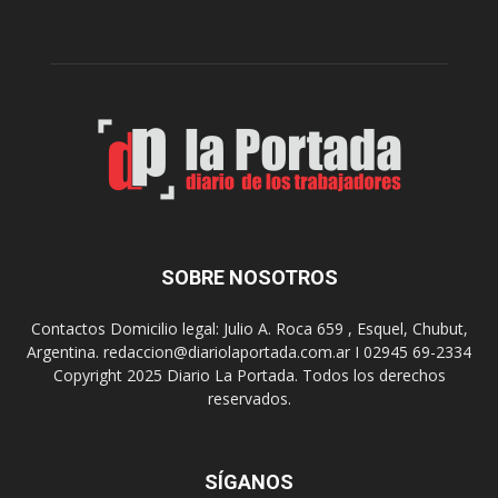
í
l
a
d
A
e
r
l
t
o
e
s
S
J
u
u
r
e
r
g
e
o
a
s
SOBRE NOSOTROS
l
E
i
p
Contactos Domicilio legal: Julio A. Roca 659 , Esquel, Chubut,
z
a
Argentina. redaccion@diariolaportada.com.ar I 02945 69-2334
a
d
Copyright 2025 Diario La Portada. Todos los derechos
r
e
reservados.
á
2
u
0
n
2
a
7
SÍGANOS
n