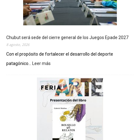
Chubut será sede del cierre general de los Juegos Epade 2027
8 agosto, 2026
Con el propósito de fortalecer el desarrollo del deporte
patagónico...
Leer más
:
C
h
u
b
u
t
s
e
r
á
s