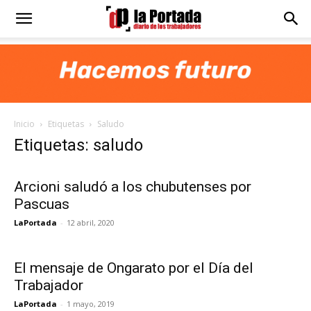
Diario
La
Inicio
Etiquetas
Saludo
Portada
Etiquetas: saludo
Arcioni saludó a los chubutenses por
Pascuas
LaPortada
-
12 abril, 2020
El mensaje de Ongarato por el Día del
Trabajador
LaPortada
-
1 mayo, 2019