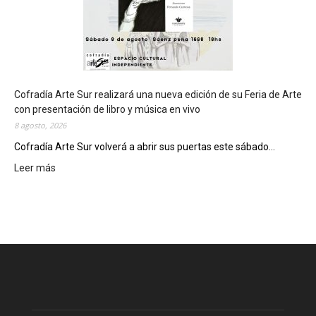
e
d
e
d
e
l
c
Cofradía Arte Sur realizará una nueva edición de su Feria de Arte
i
con presentación de libro y música en vivo
e
8 agosto, 2026
r
Cofradía Arte Sur volverá a abrir sus puertas este sábado...
r
Leer más
:
e
C
g
o
e
f
n
r
e
a
r
d
a
í
l
a
d
A
e