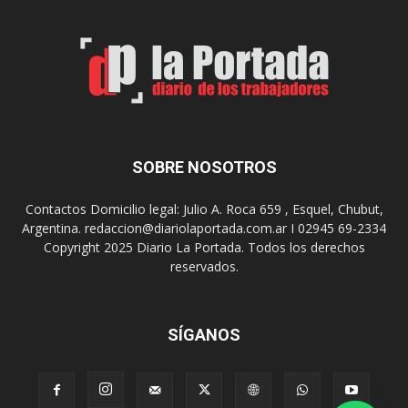
r
l
t
o
e
s
S
J
u
u
r
e
r
g
e
o
a
s
SOBRE NOSOTROS
l
E
i
p
Contactos Domicilio legal: Julio A. Roca 659 , Esquel, Chubut,
z
a
Argentina. redaccion@diariolaportada.com.ar I 02945 69-2334
a
d
Copyright 2025 Diario La Portada. Todos los derechos
r
e
reservados.
á
2
u
0
n
2
a
7
SÍGANOS
n
u
e
v