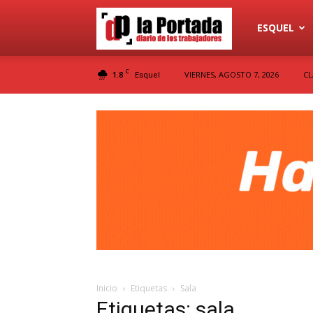
Diario
ESQUEL
C
1.8
VIERNES, AGOSTO 7, 2026
CL
Esquel
La
Portada
Inicio
Etiquetas
Sala
Etiquetas: sala