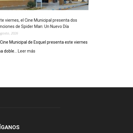
o
s
t
te viernes, el Cine Municipal presenta dos
r
nciones de Spider Man: Un Nuevo Día
ó
agosto, 2026
s
u
 Cine Municipal de Esquel presenta este viernes
p
a doble...
Leer más
:
o
E
t
s
e
t
n
e
c
v
i
i
a
e
l
r
c
n
o
e
m
s
o
,
ÍGANOS
d
e