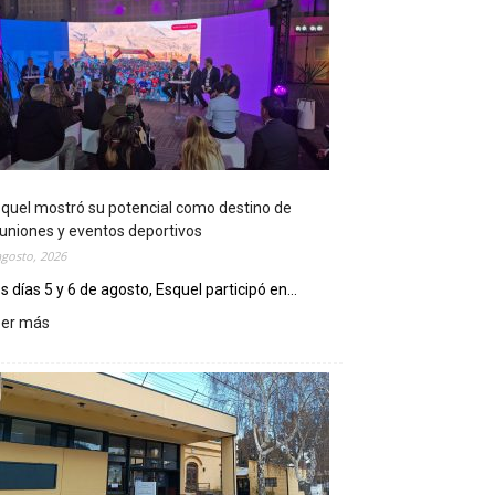
quel mostró su potencial como destino de
uniones y eventos deportivos
agosto, 2026
s días 5 y 6 de agosto, Esquel participó en...
eer más
:
E
s
q
u
e
l
m