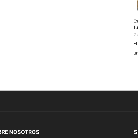
Es
fu
7 
El
un
BRE NOSOTROS
S