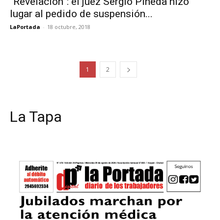
“Revelación”: el juez Sergio Piñeda hizo
lugar al pedido de suspensión...
LaPortada
-
18 octubre, 2018
1
2
La Tapa