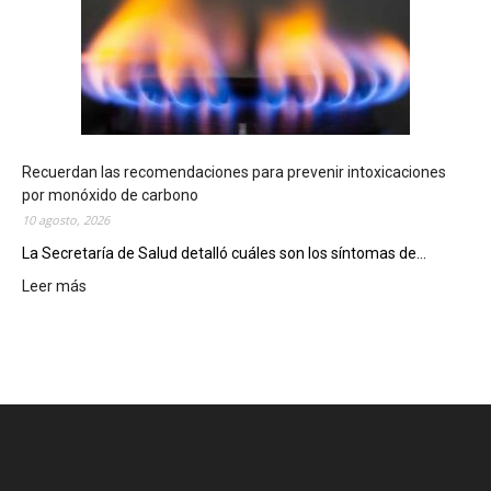
e
b
i
n
g
o
C
h
Recuerdan las recomendaciones para prevenir intoxicaciones
u
por monóxido de carbono
b
10 agosto, 2026
u
La Secretaría de Salud detalló cuáles son los síntomas de...
t
e
Leer más
:
n
R
s
e
e
c
r
u
e
e
p
r
a
d
r
a
t