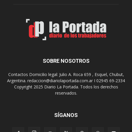
n
i
l
ó
a
p
s
r
r
e
e
m
c
i
o
o
m
s
e
SOBRE NOSOTROS
m
n
i
d
l
Contactos Domicilio legal: Julio A. Roca 659 , Esquel, Chubut,
a
l
Argentina. redaccion@diariolaportada.com.ar I 02945 69-2334
c
o
Copyright 2025 Diario La Portada. Todos los derechos
i
n
reservados.
o
a
n
r
e
i
s
SÍGANOS
o
p
s
a
e
r