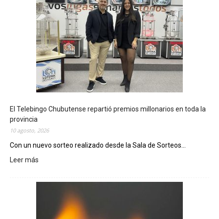
El Telebingo Chubutense repartió premios millonarios en toda la
provincia
10 agosto, 2026
Con un nuevo sorteo realizado desde la Sala de Sorteos...
Leer más
:
E
l
T
e
l