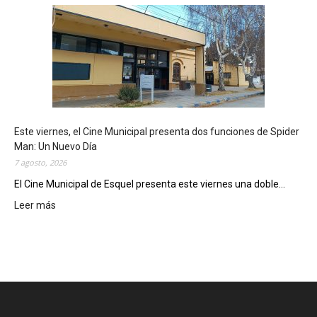
s
q
u
e
l
m
o
s
t
Este viernes, el Cine Municipal presenta dos funciones de Spider
r
Man: Un Nuevo Día
ó
7 agosto, 2026
s
u
El Cine Municipal de Esquel presenta este viernes una doble...
p
Leer más
:
o
E
t
s
e
t
n
e
c
v
i
i
a
e
l