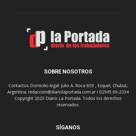
r
c
n
o
e
m
s
o
,
d
e
e
l
s
C
t
i
i
n
n
e
o
SOBRE NOSOTROS
M
d
u
e
Contactos Domicilio legal: Julio A. Roca 659 , Esquel, Chubut,
n
r
Argentina. redaccion@diariolaportada.com.ar I 02945 69-2334
i
e
Copyright 2025 Diario La Portada. Todos los derechos
c
u
reservados.
i
n
p
i
a
o
l
SÍGANOS
n
p
e