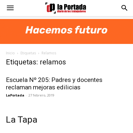
Diario
La
Inicio
Etiquetas
Relamos
Portada
Etiquetas: relamos
Escuela Nº 205: Padres y docentes
reclaman mejoras edilicias
LaPortada
-
27 febrero, 2019
La Tapa