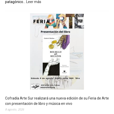
patagónico...
Leer más
:
C
h
u
b
u
t
s
e
r
á
s
e
d
e
d
e
l
c
Cofradía Arte Sur realizará una nueva edición de su Feria de Arte
i
con presentación de libro y música en vivo
e
8 agosto, 2026