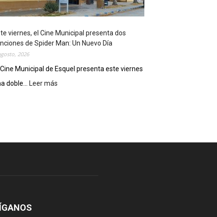
o
s
t
te viernes, el Cine Municipal presenta dos
r
nciones de Spider Man: Un Nuevo Día
ó
agosto, 2026
s
u
 Cine Municipal de Esquel presenta este viernes
p
a doble...
Leer más
:
o
E
t
s
e
t
n
e
c
v
i
i
a
e
l
r
c
n
o
e
m
s
o
,
ÍGANOS
d
e