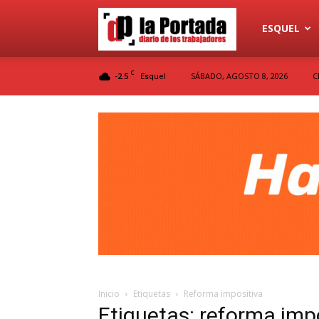
Diario
ESQUEL
C
-2.5
SÁBADO, AGOSTO 8, 2026
C
Esquel
La
Portada
Inicio
Etiquetas
Reforma impositiva
Etiquetas: reforma imp