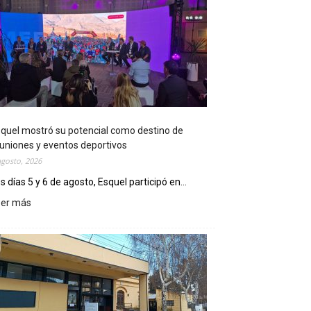
quel mostró su potencial como destino de
uniones y eventos deportivos
agosto, 2026
s días 5 y 6 de agosto, Esquel participó en...
eer más
:
E
s
q
u
e
l
m