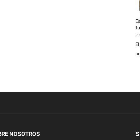
Es
fu
7 
El
un
BRE NOSOTROS
S