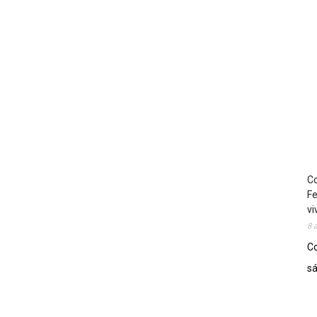
Co
Fe
vi
8 
Co
sá