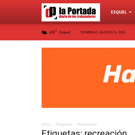
Diario
ESQUEL
C
-2.8
DOMINGO, AGOSTO 9, 2026
Esquel
La
Portada
Inicio
Etiquetas
Recreación
Etiquetas: recreación