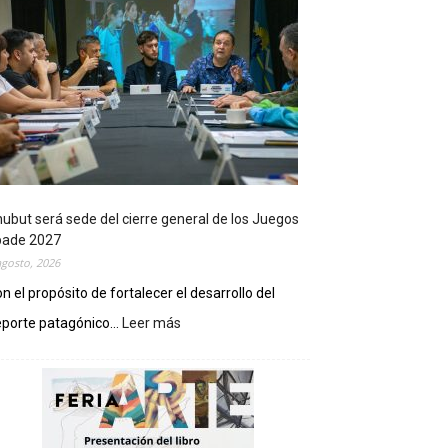
ubut será sede del cierre general de los Juegos
pade 2027
agosto, 2026
n el propósito de fortalecer el desarrollo del
porte patagónico...
Leer más
:
C
h
u
b
u