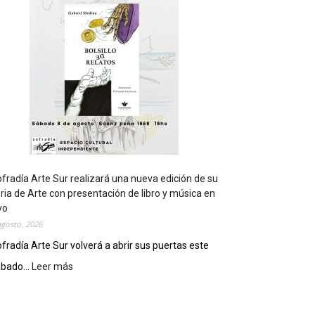
t
s
e
r
á
s
e
d
e
d
e
l
c
fradía Arte Sur realizará una nueva edición de su
i
ria de Arte con presentación de libro y música en
e
vo
r
agosto, 2026
r
fradía Arte Sur volverá a abrir sus puertas este
e
bado...
Leer más
:
g
C
e
o
n
f
e