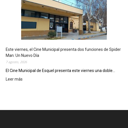
q
u
e
l
m
o
s
t
Este viernes, el Cine Municipal presenta dos funciones de Spider
r
Man: Un Nuevo Día
ó
7 agosto, 2026
s
u
El Cine Municipal de Esquel presenta este viernes una doble...
p
Leer más
:
o
E
t
s
e
t
n
e
c
v
i
i
a
e
l
r