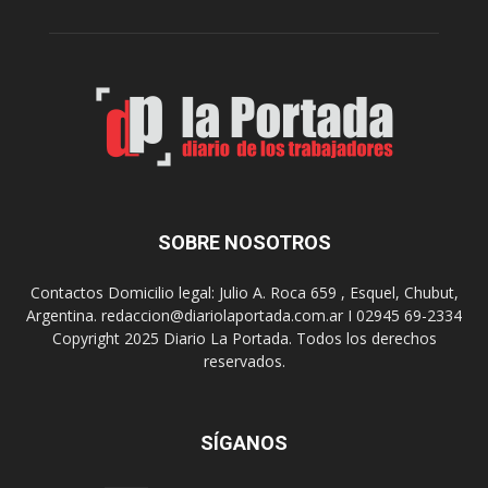
c
n
o
e
m
s
o
,
d
e
e
l
s
C
t
i
i
n
n
e
o
SOBRE NOSOTROS
M
d
u
e
Contactos Domicilio legal: Julio A. Roca 659 , Esquel, Chubut,
n
r
Argentina. redaccion@diariolaportada.com.ar I 02945 69-2334
i
e
Copyright 2025 Diario La Portada. Todos los derechos
c
u
reservados.
i
n
p
i
a
o
l
SÍGANOS
n
p
e
r
s