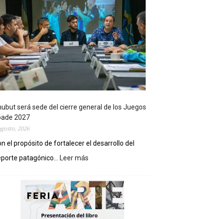
ubut será sede del cierre general de los Juegos
pade 2027
agosto, 2026
n el propósito de fortalecer el desarrollo del
porte patagónico...
Leer más
:
C
h
u
b
u