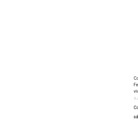
Co
Fe
vi
8 
Co
sá