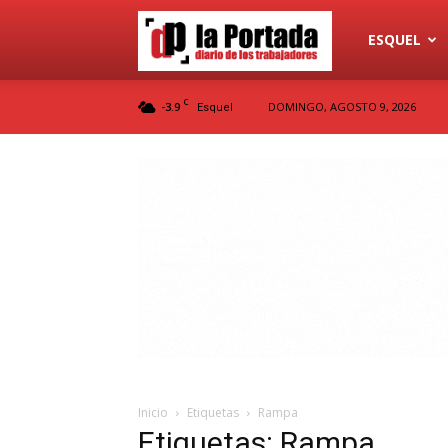
Diario
ESQUEL
C
-3.9
DOMINGO, AGOSTO 9, 2026
Esquel
La
Portada
Inicio
Etiquetas
Rampa
Etiquetas: Rampa