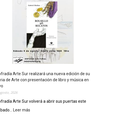
t
s
e
r
á
s
e
d
e
d
e
l
c
fradía Arte Sur realizará una nueva edición de su
i
ria de Arte con presentación de libro y música en
e
vo
r
agosto, 2026
r
fradía Arte Sur volverá a abrir sus puertas este
e
bado...
Leer más
:
g
C
e
o
n
f
e