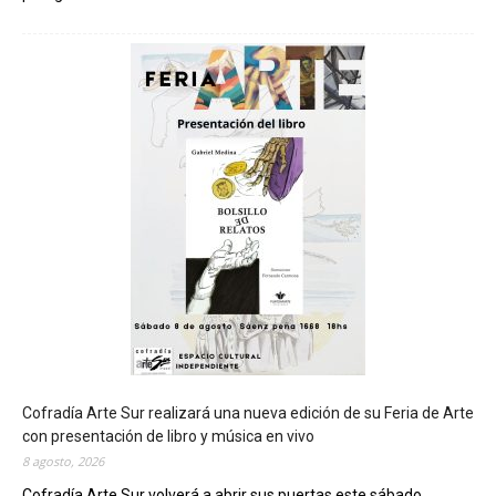
C
h
u
b
u
t
s
e
r
á
s
e
d
e
d
e
l
c
Cofradía Arte Sur realizará una nueva edición de su Feria de Arte
i
con presentación de libro y música en vivo
e
8 agosto, 2026
r
Cofradía Arte Sur volverá a abrir sus puertas este sábado...