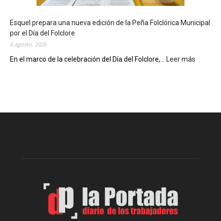
e
c
Esquel prepara una nueva edición de la Peña Folclórica Municipal
a
por el Día del Folclore
M
6 agosto, 2026
u
n
En el marco de la celebración del Día del Folclore,...
Leer más
:
i
E
c
s
i
q
p
u
a
e
l
l
c
p
e
r
l
e
e
p
b
a
r
r
a
a
s
u
u
n