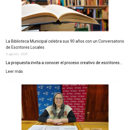
La Biblioteca Municipal celebra sus 90 años con un Conversatorio
de Escritores Locales
6 agosto, 2026
La propuesta invita a conocer el proceso creativo de escritores...
Leer más
:
L
a
B
i
b
l
i
o
t