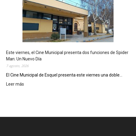
q
u
e
l
m
o
s
t
Este viernes, el Cine Municipal presenta dos funciones de Spider
r
Man: Un Nuevo Día
ó
7 agosto, 2026
s
u
El Cine Municipal de Esquel presenta este viernes una doble...
p
Leer más
:
o
E
t
s
e
t
n
e
c
v
i
i
a
e
l
r