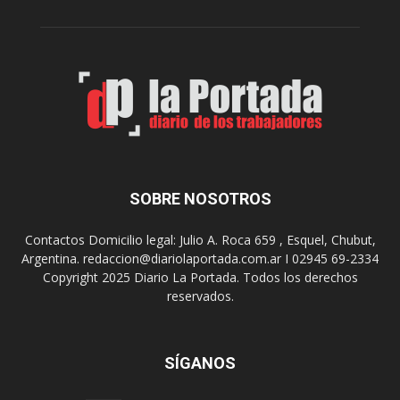
c
n
o
e
m
s
o
,
d
e
e
l
s
C
t
i
i
n
n
e
o
SOBRE NOSOTROS
M
d
u
e
Contactos Domicilio legal: Julio A. Roca 659 , Esquel, Chubut,
n
r
Argentina. redaccion@diariolaportada.com.ar I 02945 69-2334
i
e
Copyright 2025 Diario La Portada. Todos los derechos
c
u
reservados.
i
n
p
i
a
o
l
SÍGANOS
n
p
e
r
s