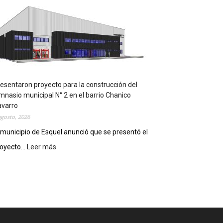
m
p
l
e
m
e
n
t
a
esentaron proyecto para la construcción del
r
mnasio municipal N° 2 en el barrio Chanico
á
avarro
n
agosto, 2026
l
 municipio de Esquel anunció que se presentó el
a
oyecto...
Leer más
:
R
P
e
r
c
e
e
s
t
e
a
n
D
t
i