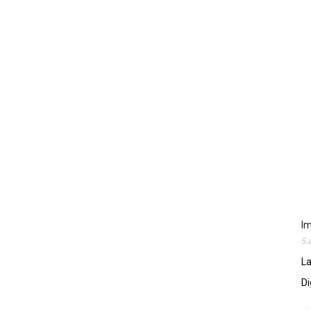
Im
5 
La
Di