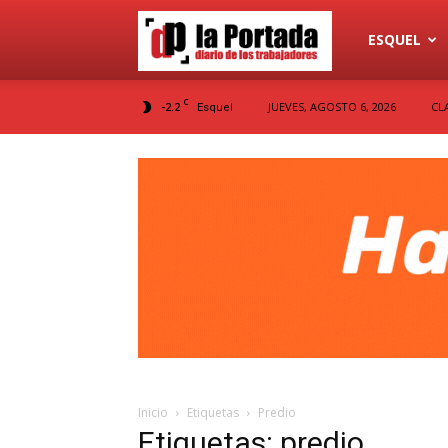
Diario
ESQUEL
C
-2.2
JUEVES, AGOSTO 6, 2026
CL
Esquel
La
Portada
Inicio
Etiquetas
Predio
Etiquetas: predio