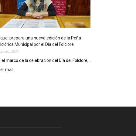
l
i
o
t
e
c
quel prepara una nueva edición de la Peña
a
lclórica Municipal por el Día del Folclore
M
agosto, 2026
u
n
 el marco de la celebración del Día del Folclore,...
i
eer más
:
c
E
i
s
p
q
a
u
l
e
c
l
e
p
l
r
e
e
b
p
r