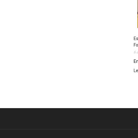
Es
Fo
6 
En
L