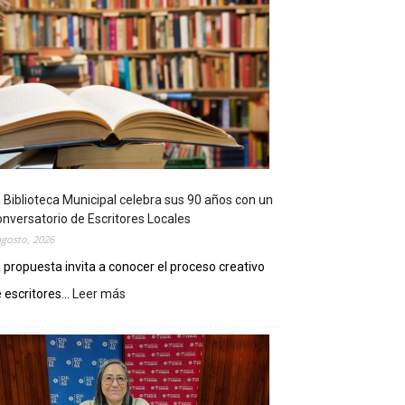
 Biblioteca Municipal celebra sus 90 años con un
nversatorio de Escritores Locales
agosto, 2026
 propuesta invita a conocer el proceso creativo
 escritores...
Leer más
:
L
a
B
i
b