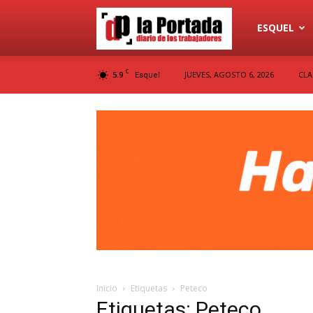
Diario
ESQUEL
C
5.9
JUEVES, AGOSTO 6, 2026
CLA
Esquel
La
Portada
Inicio
Etiquetas
Peteco
Etiquetas: Peteco