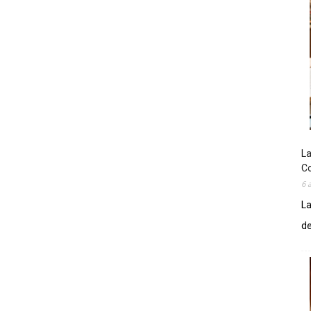
La
Co
6 
La
de