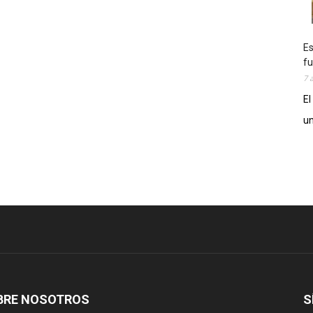
Es
fu
7 
El
un
BRE NOSOTROS
S