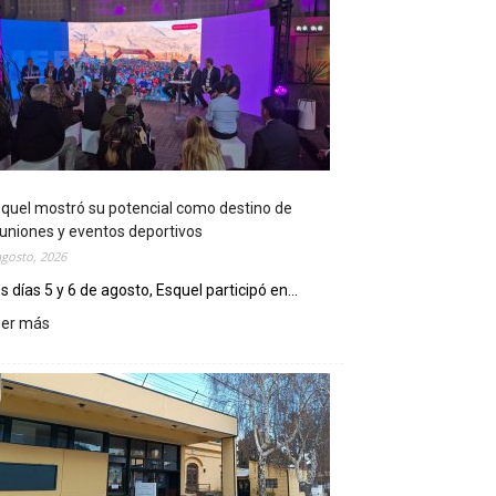
quel mostró su potencial como destino de
uniones y eventos deportivos
agosto, 2026
s días 5 y 6 de agosto, Esquel participó en...
eer más
:
E
s
q
u
e
l
m