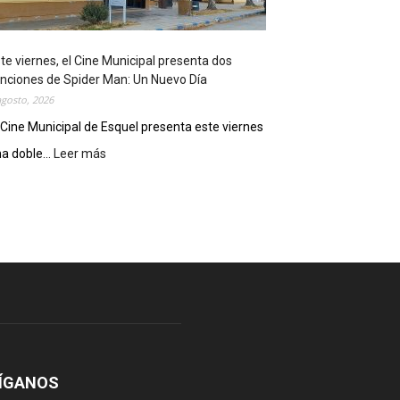
o
s
t
te viernes, el Cine Municipal presenta dos
r
nciones de Spider Man: Un Nuevo Día
ó
agosto, 2026
s
u
 Cine Municipal de Esquel presenta este viernes
p
a doble...
Leer más
:
o
E
t
s
e
t
n
e
c
v
i
i
a
e
l
r
c
n
o
e
m
s
o
,
ÍGANOS
d
e