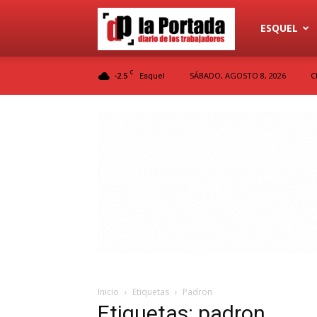
Diario
ESQUEL
C
-2.5
SÁBADO, AGOSTO 8, 2026
C
Esquel
La
Portada
Inicio
Etiquetas
Padron
Etiquetas: padron