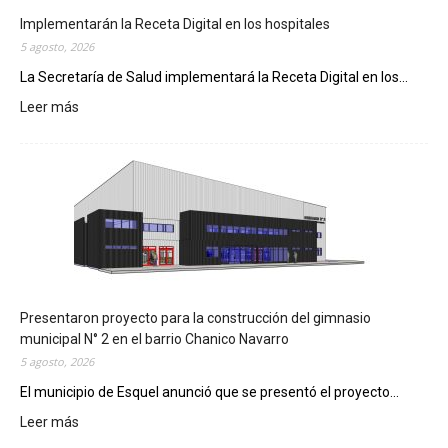
Implementarán la Receta Digital en los hospitales
5 agosto, 2026
La Secretaría de Salud implementará la Receta Digital en los...
Leer más
:
I
m
p
l
e
m
e
n
t
a
Presentaron proyecto para la construcción del gimnasio
r
municipal N° 2 en el barrio Chanico Navarro
á
5 agosto, 2026
n
El municipio de Esquel anunció que se presentó el proyecto...
l
Leer más
a
:
R
P