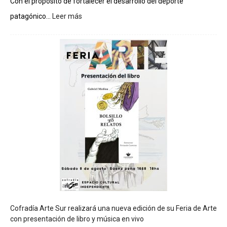
Con el propósito de fortalecer el desarrollo del deporte
patagónico...
Leer más
:
C
h
u
b
u
t
s
e
r
á
s
e
d
e
d
e
l
c
Cofradía Arte Sur realizará una nueva edición de su Feria de Arte
i
con presentación de libro y música en vivo