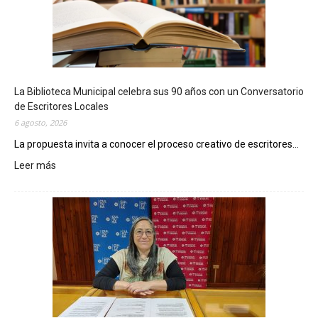
La Biblioteca Municipal celebra sus 90 años con un Conversatorio
de Escritores Locales
6 agosto, 2026
La propuesta invita a conocer el proceso creativo de escritores...
Leer más
:
L
a
B
i
b
l
i
o
t
e