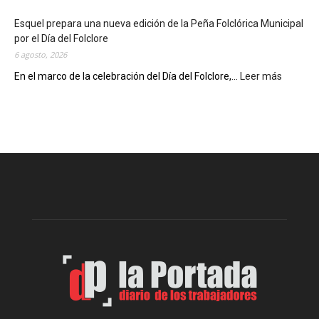
c
Esquel prepara una nueva edición de la Peña Folclórica Municipal
a
por el Día del Folclore
M
6 agosto, 2026
u
n
En el marco de la celebración del Día del Folclore,...
Leer más
:
i
E
c
s
i
q
p
u
a
e
l
l
c
p
e
r
l
e
e
p
b
a
r
r
a
a
s
u
u
n
s
a