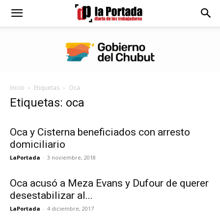
Diario
La
Inicio
Etiquetas
Oca
Portada
Etiquetas: oca
Oca y Cisterna beneficiados con arresto
domiciliario
LaPortada
-
3 noviembre, 2018
Oca acusó a Meza Evans y Dufour de querer
desestabilizar al...
LaPortada
-
4 diciembre, 2017