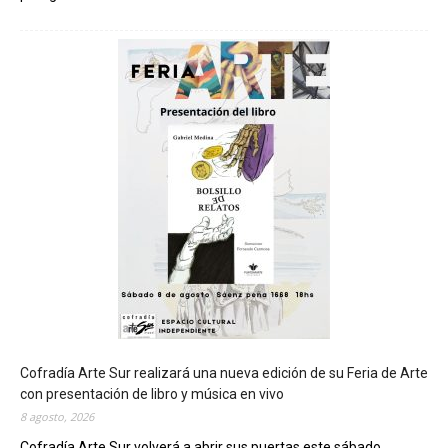
C
h
u
b
u
t
s
e
r
á
s
e
d
e
d
e
l
c
Cofradía Arte Sur realizará una nueva edición de su Feria de Arte
i
con presentación de libro y música en vivo
e
8 agosto, 2026
r
Cofradía Arte Sur volverá a abrir sus puertas este sábado...