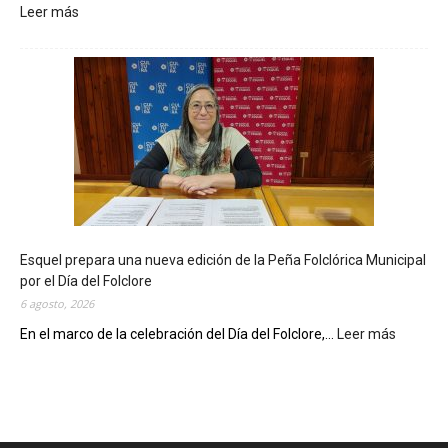
Leer más
:
L
a
B
i
b
l
i
o
t
e
c
Esquel prepara una nueva edición de la Peña Folclórica Municipal
a
por el Día del Folclore
M
6 agosto, 2026
u
n
En el marco de la celebración del Día del Folclore,...
Leer más
:
i
E
c
s
i
q
p
u
a
e