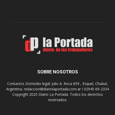
l
l
c
p
e
r
l
e
e
p
b
a
r
r
a
a
s
u
u
n
s
a
9
n
0
u
SOBRE NOSOTROS
a
e
ñ
v
o
Contactos Domicilio legal: Julio A. Roca 659 , Esquel, Chubut,
a
s
Argentina. redaccion@diariolaportada.com.ar I 02945 69-2334
e
c
Copyright 2025 Diario La Portada. Todos los derechos
d
o
reservados.
i
n
c
u
i
n