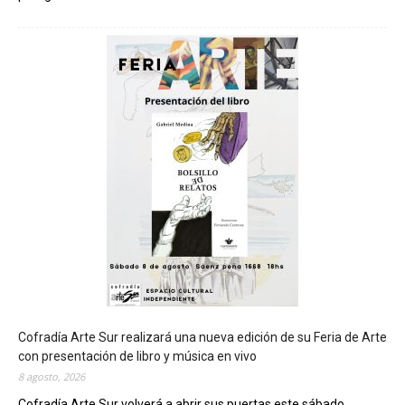
C
h
u
b
u
t
s
e
r
á
s
e
d
e
d
e
l
c
Cofradía Arte Sur realizará una nueva edición de su Feria de Arte
i
con presentación de libro y música en vivo
e
8 agosto, 2026
r
Cofradía Arte Sur volverá a abrir sus puertas este sábado...