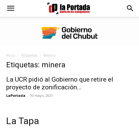
Diario
La
Inicio
Etiquetas
Minera
Portada
Etiquetas: minera
La UCR pidió al Gobierno que retire el
proyecto de zonificación...
LaPortada
-
10 mayo, 2021
La Tapa