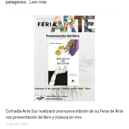
patagónico...
Leer más
:
C
h
u
b
u
t
s
e
r
á
s
e
d
e
d
e
l
c
Cofradía Arte Sur realizará una nueva edición de su Feria de Arte
i
con presentación de libro y música en vivo
e
8 agosto, 2026