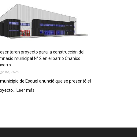
m
p
l
e
m
e
n
t
a
esentaron proyecto para la construcción del
r
mnasio municipal N° 2 en el barrio Chanico
á
avarro
n
agosto, 2026
l
 municipio de Esquel anunció que se presentó el
a
oyecto...
Leer más
:
R
P
e
r
c
e
e
s
t
e
a
n
D
t
i