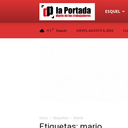
Diario
ESQUEL
C
-1.1
JUEVES, AGOSTO 6, 2026
CL
Esquel
La
Portada
Inicio
Etiquetas
Mario
Etiquetas: mario