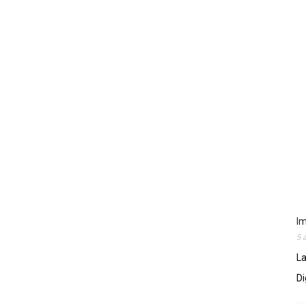
Im
5 
La
Di