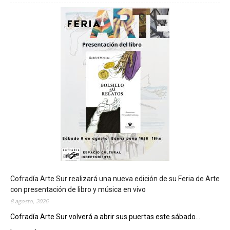
h
u
b
u
t
s
e
r
á
s
e
d
e
d
e
l
c
Cofradía Arte Sur realizará una nueva edición de su Feria de Arte
i
con presentación de libro y música en vivo
e
8 agosto, 2026
r
Cofradía Arte Sur volverá a abrir sus puertas este sábado...
r