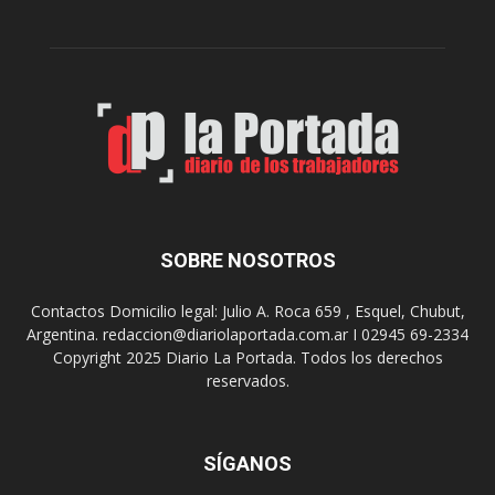
r
c
n
o
e
m
s
o
,
d
e
e
l
s
C
t
i
i
n
n
e
o
SOBRE NOSOTROS
M
d
u
e
Contactos Domicilio legal: Julio A. Roca 659 , Esquel, Chubut,
n
r
Argentina. redaccion@diariolaportada.com.ar I 02945 69-2334
i
e
Copyright 2025 Diario La Portada. Todos los derechos
c
u
reservados.
i
n
p
i
a
o
l
SÍGANOS
n
p
e