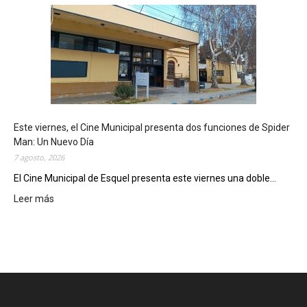
s
q
u
e
l
m
o
s
t
Este viernes, el Cine Municipal presenta dos funciones de Spider
r
Man: Un Nuevo Día
ó
7 agosto, 2026
s
u
El Cine Municipal de Esquel presenta este viernes una doble...
p
Leer más
:
o
E
t
s
e
t
n
e
c
v
i
i
a
e
l